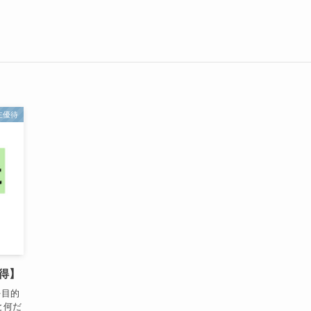
主優待
獲得】
を目的
と何だ