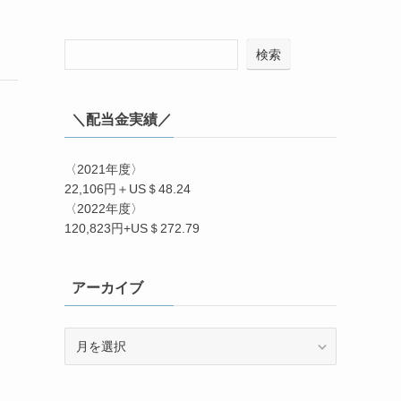
検索
＼配当金実績／
〈2021年度〉
22,106円＋US＄48.24
〈2022年度〉
120,823円+US＄272.79
アーカイブ
ア
ー
カ
イ