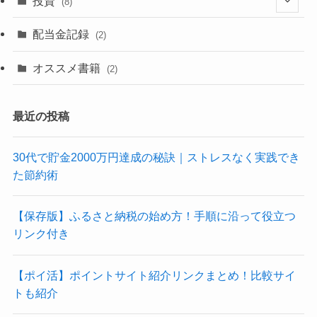
投資
(8)
(4)
(2)
配当金記録
(2)
(6)
(2)
オススメ書籍
(2)
(3)
最近の投稿
30代で貯金2000万円達成の秘訣｜ストレスなく実践でき
た節約術
【保存版】ふるさと納税の始め方！手順に沿って役立つ
リンク付き
【ポイ活】ポイントサイト紹介リンクまとめ！比較サイ
トも紹介