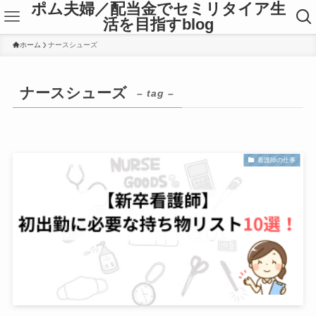
ポム夫婦／配当金でセミリタイア生
活を目指すblog
ホーム
ナースシューズ
ナースシューズ
– tag –
看護師の仕事