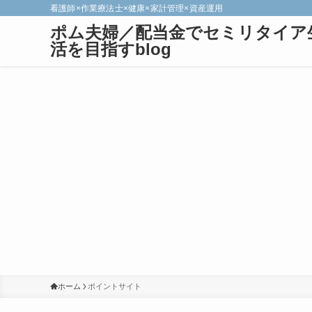
看護師×作業療法士×健康×家計管理×資産運用
ポム夫婦／配当金でセミリタイア
活を目指すblog
ホーム
ポイントサイト