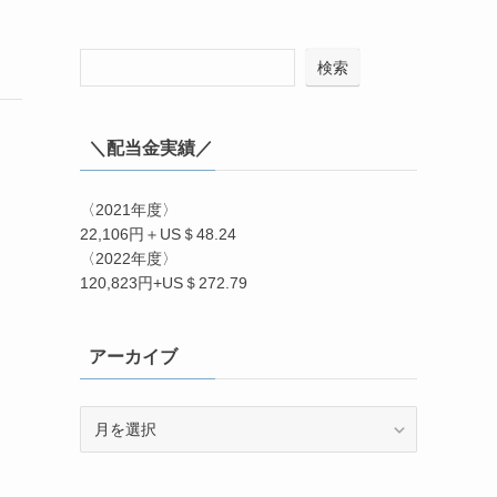
検索
＼配当金実績／
〈2021年度〉
22,106円＋US＄48.24
〈2022年度〉
120,823円+US＄272.79
アーカイブ
ア
ー
カ
イ