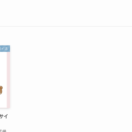
ポイ活
サイ
①最