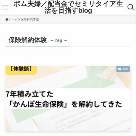
ポム夫婦／配当金でセミリタイア生
活を目指すblog
ホーム
保険解約体験
保険解約体験
– tag –
保険