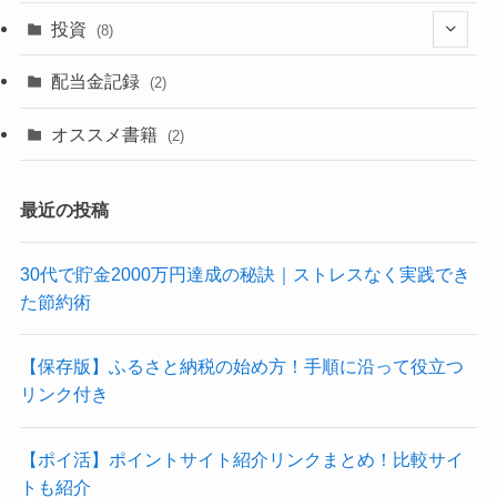
(6)
(1)
(1)
(1)
投資
(8)
(4)
(2)
配当金記録
(2)
(6)
(2)
オススメ書籍
(2)
(3)
最近の投稿
30代で貯金2000万円達成の秘訣｜ストレスなく実践でき
た節約術
【保存版】ふるさと納税の始め方！手順に沿って役立つ
リンク付き
【ポイ活】ポイントサイト紹介リンクまとめ！比較サイ
トも紹介