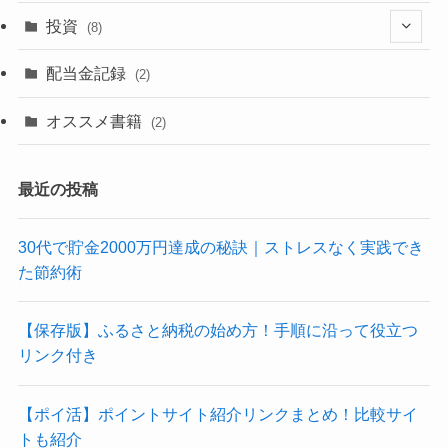
(6)
(1)
(1)
(1)
投資
(8)
(4)
(2)
配当金記録
(2)
(6)
(2)
オススメ書籍
(2)
(3)
最近の投稿
30代で貯金2000万円達成の秘訣｜ストレスなく実践でき
た節約術
【保存版】ふるさと納税の始め方！手順に沿って役立つ
リンク付き
【ポイ活】ポイントサイト紹介リンクまとめ！比較サイ
トも紹介