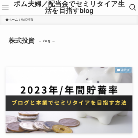
ポム夫婦／配当金でセミリタイア生
活を目指すblog
ホーム
株式投資
株式投資
– tag –
家計簿