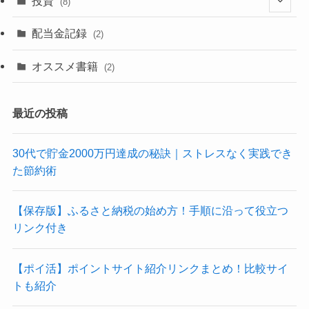
投資
(8)
(4)
(2)
配当金記録
(2)
(6)
(2)
オススメ書籍
(2)
(3)
最近の投稿
30代で貯金2000万円達成の秘訣｜ストレスなく実践でき
た節約術
【保存版】ふるさと納税の始め方！手順に沿って役立つ
リンク付き
【ポイ活】ポイントサイト紹介リンクまとめ！比較サイ
トも紹介