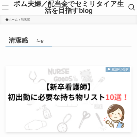
ポム夫婦／配当金でセミリタイア生
活を目指すblog
ホーム
清潔感
清潔感
– tag –
看護師の仕事