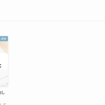
保険
約し
約して