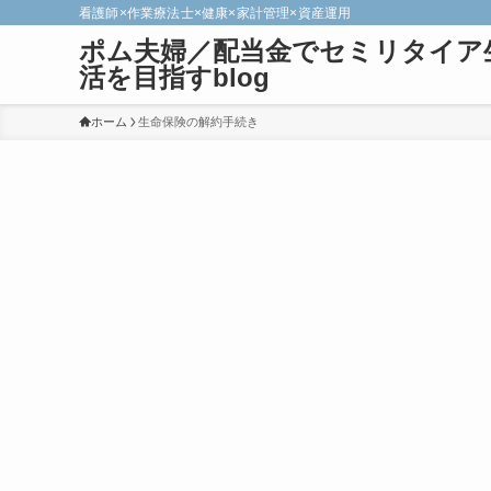
看護師×作業療法士×健康×家計管理×資産運用
ポム夫婦／配当金でセミリタイア
活を目指すblog
ホーム
生命保険の解約手続き