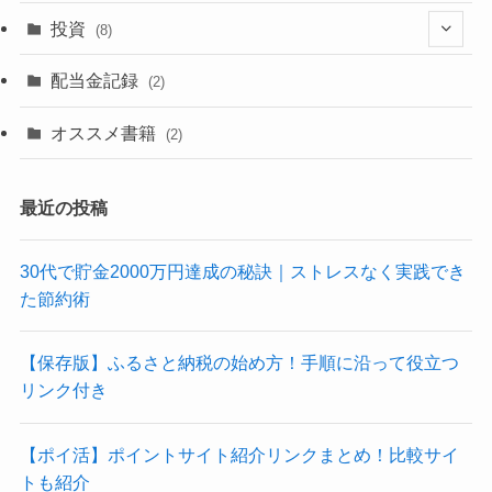
(6)
(1)
(1)
(1)
投資
(8)
(4)
(2)
配当金記録
(2)
(6)
(2)
オススメ書籍
(2)
(3)
最近の投稿
30代で貯金2000万円達成の秘訣｜ストレスなく実践でき
た節約術
【保存版】ふるさと納税の始め方！手順に沿って役立つ
リンク付き
【ポイ活】ポイントサイト紹介リンクまとめ！比較サイ
トも紹介