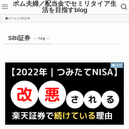
ポム夫婦／配当金でセミリタイア生
活を目指すblog
ホーム
SBI証券
SBI証券
– tag –
投資