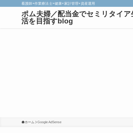
看護師×作業療法士×健康×家計管理×資産運用
ポム夫婦／配当金でセミリタイア
活を目指すblog
ホーム
Google AdSense