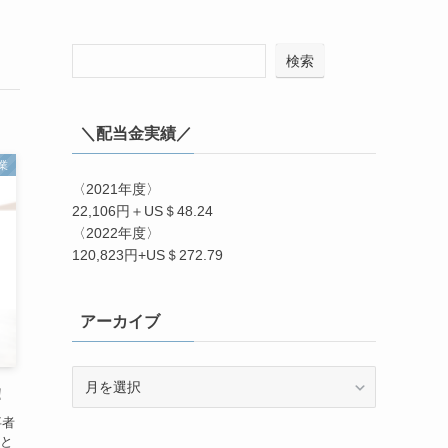
検索
＼配当金実績／
業
〈2021年度〉
22,106円＋US＄48.24
〈2022年度〉
120,823円+US＄272.79
アーカイブ
ア
！
ー
カ
事者
イ
と