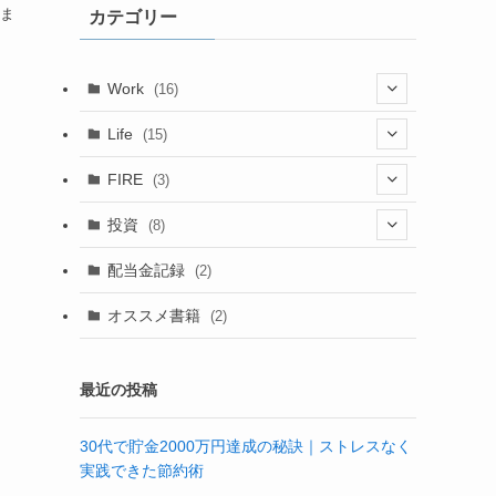
ま
カテゴリー
ブ
Work
(16)
(6)
Life
(15)
(4)
(15)
FIRE
(3)
(6)
(1)
(1)
(1)
投資
(8)
(4)
(2)
配当金記録
(2)
(6)
(2)
オススメ書籍
(2)
(3)
最近の投稿
30代で貯金2000万円達成の秘訣｜ストレスなく
実践できた節約術