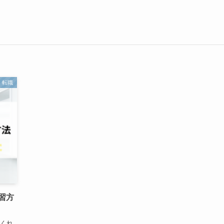
転職
習方
てくれ