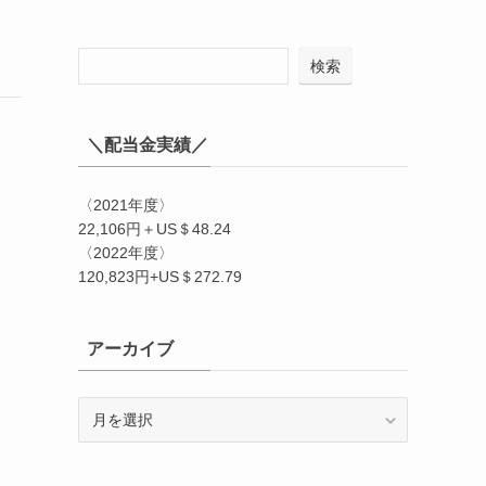
検索
＼配当金実績／
〈2021年度〉
22,106円＋US＄48.24
〈2022年度〉
120,823円+US＄272.79
アーカイブ
ア
ー
カ
イ