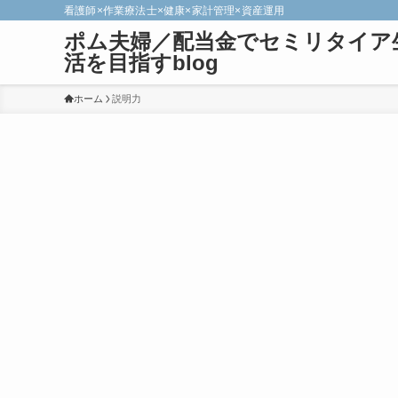
看護師×作業療法士×健康×家計管理×資産運用
ポム夫婦／配当金でセミリタイア
活を目指すblog
ホーム
説明力