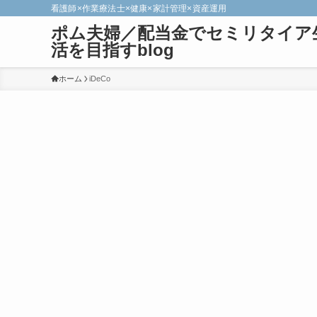
看護師×作業療法士×健康×家計管理×資産運用
ポム夫婦／配当金でセミリタイア
活を目指すblog
ホーム
iDeCo