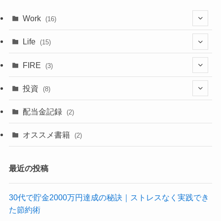
Work
(16)
(6)
Life
(15)
(4)
(15)
FIRE
(3)
(6)
(1)
(1)
(1)
投資
(8)
(4)
(2)
配当金記録
(2)
(6)
(2)
オススメ書籍
(2)
(3)
最近の投稿
30代で貯金2000万円達成の秘訣｜ストレスなく実践でき
た節約術