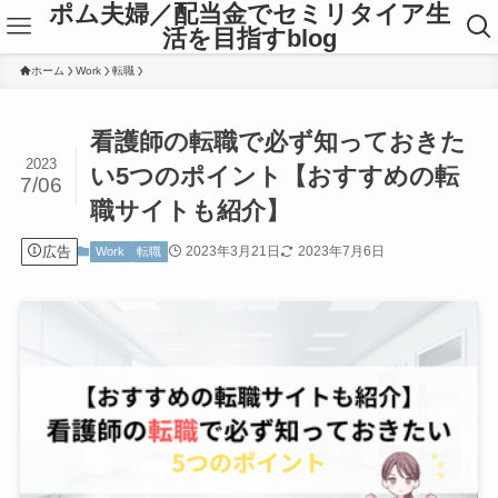
ポム夫婦／配当金でセミリタイア生
活を目指すblog
ホーム
Work
転職
看護師の転職で必ず知っておきた
2023
い5つのポイント【おすすめの転
7/06
職サイトも紹介】
広告
2023年3月21日
2023年7月6日
Work
転職